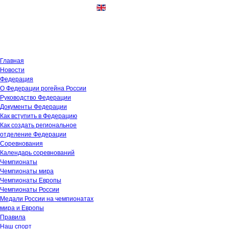
Суббота, 8 августа 2026 01:52:24
Главная
Новости
Федерация
О Федерации рогейна России
Руководство Федерации
Документы Федерации
Как вступить в Федерацию
Как создать региональное
отделение Федерации
Соревнования
Календарь соревнований
Чемпионаты
Чемпионаты мира
Чемпионаты Европы
Чемпионаты России
Медали России на чемпионатах
мира и Европы
Правила
Наш спорт