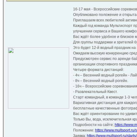
16-17 мая - Всероссийские соревно
Опубликовано положение и открыта 
Приглашаем всех любителей активно
Каждый год команда Мультиспорт п
улучшении сервиса и Вашего комфор
Вас ждёт более удобное и близкое м
Для группы поддержки и зрителей б
Это будет 12-й водный праздник на
Ожидаем высокую конкуренцию сред
Предусмотрен сервис по аренде бай
организации спортивного праздника
Четыре формата дистанций:
- 4ч – Весенний водный рогейн - Лай
- 8ч – Весенний водный рогейн.
- 16ч – Всероссийские соревнования
- Развлекательный Квест.
Старт командный, в команде 1-3 чел
Вариативная дистанция для каждого
бесплатные качественные фотографи
Вас ждёт ориентирование по удиви
Только Вы, вода, исключительная кр
Подробности на сайте:
https://www.m
Положение:
https://www.multsport.ru/
Заявка:
https://www.multsport.ru/start