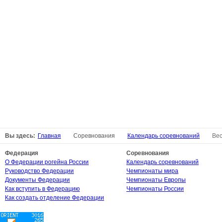
Вы здесь:
Главная
Соревнования
Календарь соревнований
Вес
Федерация
Соревнования
О Федерации рогейна России
Календарь соревнований
Руководство Федерации
Чемпионаты мира
Документы Федерации
Чемпионаты Европы
Как вступить в Федерацию
Чемпионаты России
Как создать отделение Федерации