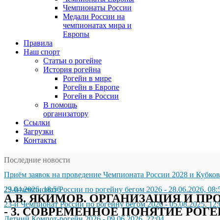
Чемпионаты России
Медали России на
чемпионатах мира и
Европы
Правила
Наш спорт
Статьи о рогейне
История рогейна
Рогейн в мире
Рогейн в Европе
Рогейн в России
В помощь
организатору
Ссылки
Загрузки
Контакты
Последние новости
Приём заявок на проведение Чемпионата России 2028 и Кубков
29.04.2026, 18:56
23-й чемпионат России по рогейну бегом 2026
-
28.06.2026, 08:
А.В. ЯКИМОВ. ОРГАНИЗАЦИЯ И П
23-й Чемпионат России по рогейну бегом 2026
-
05.08.2025, 12:
- 3. СОВРЕМЕННОЕ ПОНЯТИЕ РОГЕ
Летний Компот-рогейн 2026
-
09.06.2026, 22:04