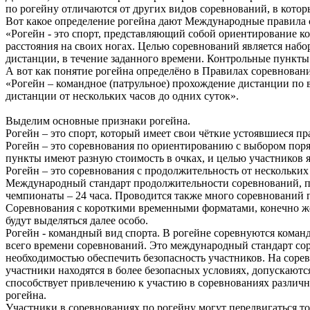
по рогейну отличаются от других видов соревнований, в котор
Вот какое определение рогейна дают Международные правила 
«Рогейн - это спорт, представляющий собой ориентирование к
расстояния на своих ногах. Целью соревнований является наб
дистанции, в течение заданного времени. Контрольные пункты
А вот как понятие рогейна определёно в Правилах соревнова
«Рогейн – командное (патрульное) прохождение дистанции по
дистанции от нескольких часов до одних суток».
Выделим основные признаки рогейна.
Рогейн – это спорт, который имеет свои чёткие устоявшиеся пр
Рогейн – это соревнования по ориентированию с выбором пор
пункты имеют разную стоимость в очках, и целью участников я
Рогейн – это соревнования с продолжительность от нескольких 
Международный стандарт продолжительности соревнований, п
чемпионаты – 24 часа. Проводится также много соревнований п
Соревнования с короткими временными форматами, конечно же,
будут выделяться далее особо.
Рогейн - командный вид спорта. В рогейне соревнуются команды
всего времени соревнований. Это международный стандарт со
необходимостью обеспечить безопасность участников. На сорев
участники находятся в более безопасных условиях, допускаютс
способствует привлечению к участию в соревнованиях различн
рогейна.
Участники в соревнованиях по рогейну могут передвигаться то