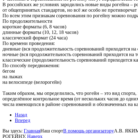
В российских же условиях зародились новые виды рогейна – ро
от общепринятых стандартов, но всё же особо не противореча
По всем этим признакам соревнования по рогейну можно подра
По продолжительности
короткие форматы (6, 8 часов)
длинные форматы (10, 12, 18 часов)
классический формат (24 часа)
По времени проведения:
дневные (вся продолжительность соревнований приходится на с
ночные (вся продолжительность соревнований приходится на т
классические (продолжительность соревнований приходится как 
По способу передвижения:
бегом
на лыжах
на велосипеде (велорогейн)
Таким образом, мы определились, что рогейн – это вид спорта
определённое контрольное время (от нескольких часов до одни
числа имеющихся в районе соревнований и обозначенных на ка
Назад
Вперед
Вы здесь:
Главная
Наш спорт
В помощь организатору
А.В. ЯК
РОГЕЙНУ.
Наверх