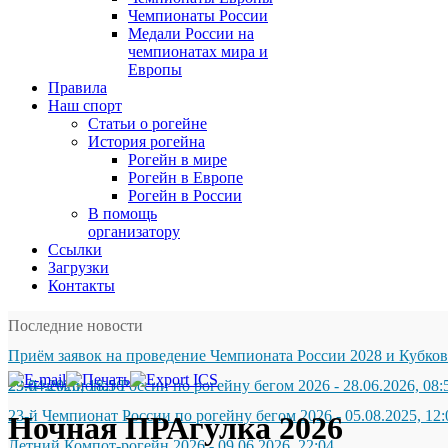
Чемпионаты России
Медали России на
чемпионатах мира и
Европы
Правила
Наш спорт
Статьи о рогейне
История рогейна
Рогейн в мире
Рогейн в Европе
Рогейн в России
В помощь
организатору
Ссылки
Загрузки
Контакты
Последние новости
Приём заявок на проведение Чемпионата России 2028 и Кубков
29.04.2026, 18:56
23-й чемпионат России по рогейну бегом 2026
-
28.06.2026, 08:
23-й Чемпионат России по рогейну бегом 2026
-
05.08.2025, 12:
Ночная ПРАгулка 2026
Летний Компот-рогейн 2026
-
09.06.2026, 22:04