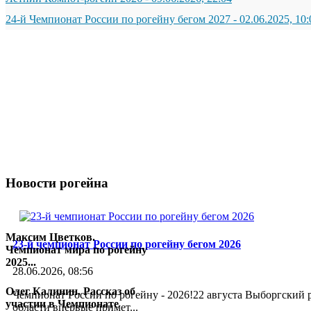
24-й Чемпионат России по рогейну бегом 2027
-
02.06.2025, 10:
Новости
рогейна
Максим Цветков. Чемпионат мира
по рогейну 2025
11 августа 2025
Максим Цветков.
23-й чемпионат России по рогейну бегом 2026
Чемпионат мира по рогейну
2025...
28.06.2026, 08:56
Олег Калинин. Рассказ об
Чемпионат России по рогейну - 2026!22 августа Выборгский
участии в Чемпионате
области впервые примет...