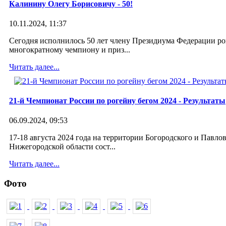
Калинину Олегу Борисовичу - 50!
10.11.2024, 11:37
Сегодня исполнилось 50 лет члену Президиума Федерации ро
многократному чемпиону и приз...
Читать далее...
Рассказ Андрея Шведова об участии
в 10-м Чемпионате мира по рогейну
21-й Чемпионат России по рогейну бегом 2024 - Результаты
2012
06.09.2024, 09:53
11 сентября 2012
17-18 августа 2024 года на территории Богородского и Павло
Нижегородской области сост...
Читать далее...
Фото