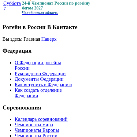
Суббота
24-й Чемпионат России по рогейну
бегом 2027
7
Челябинская область
Рогейн
в России В Контакте
Вы здесь:
Главная
Наверх
Интервью с Денисом Куприенко
Федерация
после 10-го Чемпионата мира по
рогейну 2012
О Федерации рогейна
России
Руководство Федерации
07 сентября 2012
Документы Федерации
Как вступить в Федерацию
Как создать отделение
Федерации
Соревнования
Календарь соревнований
Чемпионаты мира
Чемпионаты Европы
Чемпионаты России