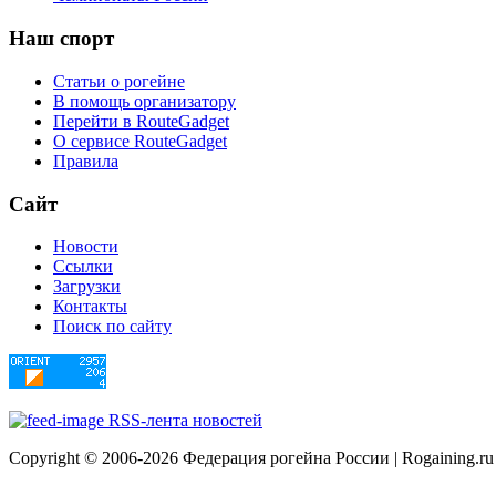
Наш
спорт
Статьи о рогейне
В помощь организатору
Перейти в RouteGadget
О сервисе RouteGadget
Правила
М.Галкина. Цена двух очков или Как
Нина вытянула нас на 17-ое место в
Сайт
абсолюте. (9-й Чемпионат Европы по
Новости
рогейну, Литва, Молетай 2012).
Ссылки
Загрузки
17 мая 2012
Контакты
Поиск по сайту
RSS-лента новостей
Copyright © 2006-2026 Федерация рогейна России | Rogaining.ru