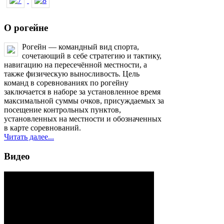
О
рогейне
Рогейн — командный вид спорта,
сочетающий в себе стратегию и тактику,
навигацию на пересечённой местности, а
также физическую выносливость. Цель
команд в соревнованиях по рогейну
Интервью с Евгением Домбровским
заключается в наборе за установленное время
после 10-го Чемпионата мира по
максимальной суммы очков, присуждаемых за
посещение контрольных пунктов,
рогейну 2012
установленных на местности и обозначенных
в карте соревнований.
11 сентября 2012
Читать далее...
Видео