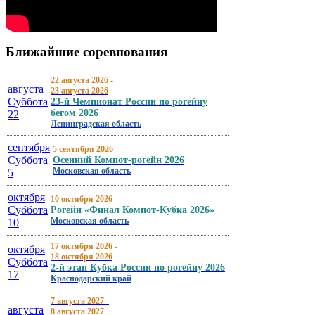
Ближайшие
соревнования
22 августа 2026
-
августа
23 августа 2026
Суббота
23-й Чемпионат России по рогейну
бегом 2026
22
А. Копелевич. 9-й Чемпионат России
Ленинградская область
по рогейну 2012
сентября
5 сентября 2026
Суббота
Осенний Компот-рогейн 2026
01 августа 2012
Московская область
5
октября
10 октября 2026
Суббота
Рогейн «Финал Компот-Кубка 2026»
Московская область
10
17 октября 2026
-
октября
18 октября 2026
Суббота
2-й этап Кубка России по рогейну 2026
17
Краснодарский край
7 августа 2027
-
августа
8 августа 2027