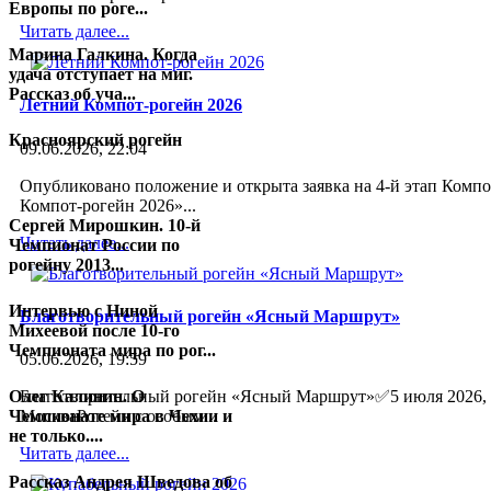
Европы по роге...
Читать далее...
Марина Галкина. Когда
удача отступает на миг.
Рассказ об уча...
Летний Компот-рогейн 2026
Красноярский рогейн
09.06.2026, 22:04
Опубликовано положение и открыта заявка на 4-й этап Компо
Компот-рогейн 2026»...
Сергей Мирошкин. 10-й
Читать далее...
Чемпионат России по
Олег Калинин. Рассказ об участии в
рогейну 2013...
Чемпионате Европы по рогейну 2020
Интервью с Ниной
Благотворительный рогейн «Ясный Маршрут»
в Латвии
Михеевой после 10-го
Чемпионата мира по рог...
05.06.2026, 19:59
14 октября 2020
Благотворительный рогейн «Ясный Маршрут»✅5 июля 2026, з
Олег Калинин. О
МоскваРогейн с особым...
Чемпионате мира в Чехии и
не только....
Читать далее...
Рассказ Андрея Шведова об