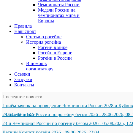
Чемпионаты России
Медали России на
чемпионатах мира и
Европы
Правила
Наш спорт
Статьи о рогейне
История рогейна
Рогейн в мире
Рогейн в Европе
Рогейн в России
В помощь
организатору
Ссылки
Загрузки
Контакты
Последние новости
Приём заявок на проведение Чемпионата России 2028 и Кубков
29.04.2026, 18:56
23-й чемпионат России по рогейну бегом 2026
-
28.06.2026, 08:
23-й Чемпионат России по рогейну бегом 2026
-
05.08.2025, 12:
Летний Компот-рогейн 2026
-
09.06.2026, 22:04