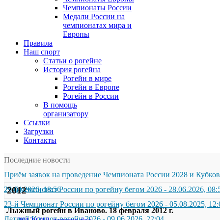
Чемпионаты России
Медали России на
чемпионатах мира и
Европы
Правила
Наш спорт
Статьи о рогейне
История рогейна
Рогейн в мире
Рогейн в Европе
Рогейн в России
В помощь
организатору
Ссылки
Загрузки
Контакты
Последние новости
Приём заявок на проведение Чемпионата России 2028 и Кубков
29.04.2026, 18:56
23-й чемпионат России по рогейну бегом 2026
2012
-
28.06.2026, 08:
23-й Чемпионат России по рогейну бегом 2026
-
05.08.2025, 12:
Лыжный рогейн в Иваново. 18 февраля 2012 г.
Летний Компот-рогейн 2026
-
09.06.2026, 22:04