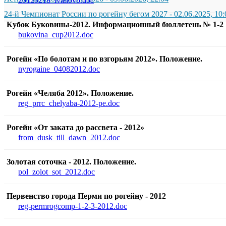
20120218_ivanovo.doc
24-й Чемпионат России по рогейну бегом 2027
-
02.06.2025, 10:
Кубок Буковины-2012. Информационный бюллетень № 1-2
bukovina_cup2012.doc
Рогейн «По болотам и по взгорьям 2012». Положение.
nyrogaine_04082012.doc
Рогейн «Челяба 2012». Положение.
reg_prrc_chelyaba-2012-pe.doc
Рогейн «От заката до рассвета - 2012»
from_dusk_till_dawn_2012.doc
Золотая соточка - 2012. Положение.
pol_zolot_sot_2012.doc
Первенство города Перми по рогейну - 2012
reg-permrogcomp-1-2-3-2012.doc