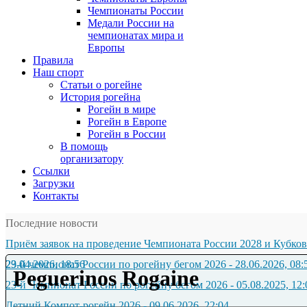
Чемпионаты России
Медали России на
чемпионатах мира и
Европы
Правила
Наш спорт
Статьи о рогейне
История рогейна
Рогейн в мире
Рогейн в Европе
Рогейн в России
В помощь
организатору
Ссылки
Загрузки
Контакты
Последние новости
Приём заявок на проведение Чемпионата России 2028 и Кубков
29.04.2026, 18:56
23-й чемпионат России по рогейну бегом 2026
-
28.06.2026, 08:
Peguerinos Rogaine
23-й Чемпионат России по рогейну бегом 2026
-
05.08.2025, 12:
Летний Компот-рогейн 2026
-
09.06.2026, 22:04