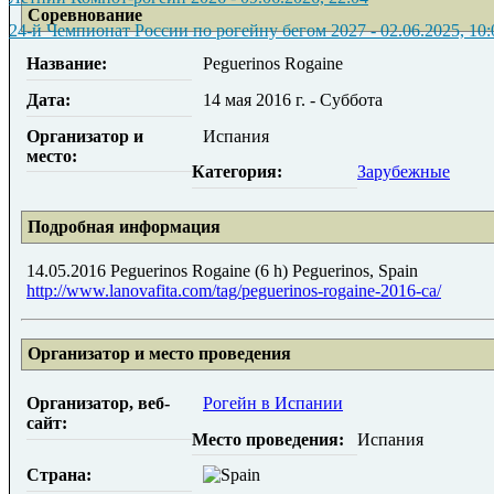
Соревнование
24-й Чемпионат России по рогейну бегом 2027
-
02.06.2025, 10:
Название:
Peguerinos Rogaine
Дата:
14 мая 2016 г. - Суббота
Организатор и
Испания
место:
Категория:
Зарубежные
Подробная информация
14.05.2016 Peguerinos Rogaine (6 h) Peguerinos, Spain
http://www.lanovafita.com/tag/peguerinos-rogaine-2016-ca/
Организатор и место проведения
Организатор, веб-
Рогейн в Испании
сайт:
Место проведения:
Испания
Страна: