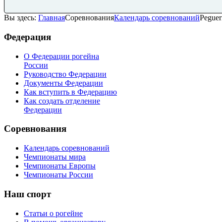
Вы здесь:
Главная
Соревнования
Календарь соревнований
Peguer
Федерация
О Федерации рогейна
России
Руководство Федерации
Документы Федерации
Как вступить в Федерацию
Как создать отделение
Федерации
Соревнования
Календарь соревнований
Чемпионаты мира
Чемпионаты Европы
Чемпионаты России
Наш
спорт
Статьи о рогейне