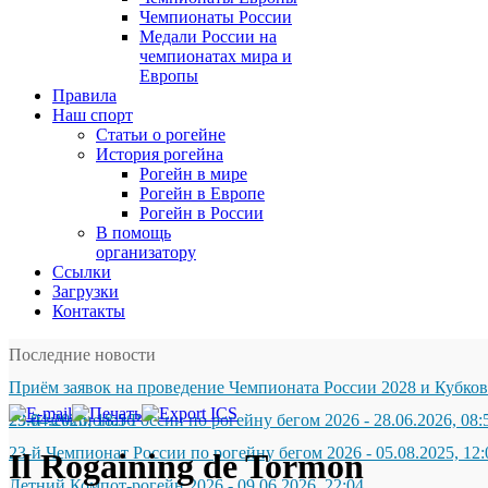
Чемпионаты России
Медали России на
чемпионатах мира и
Европы
Правила
Наш спорт
Статьи о рогейне
История рогейна
Рогейн в мире
Рогейн в Европе
Рогейн в России
В помощь
организатору
Ссылки
Загрузки
Контакты
Последние новости
Приём заявок на проведение Чемпионата России 2028 и Кубков
29.04.2026, 18:56
23-й чемпионат России по рогейну бегом 2026
-
28.06.2026, 08:
23-й Чемпионат России по рогейну бегом 2026
-
05.08.2025, 12:
Il Rogaining de Tormon
Летний Компот-рогейн 2026
-
09.06.2026, 22:04