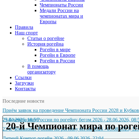
Чемпионаты России
Медали России на
чемпионатах мира и
Европы
Правила
Наш спорт
Статьи о рогейне
История рогейна
Рогейн в мире
Рогейн в Европе
Рогейн в России
В помощь
организатору
Ссылки
Загрузки
Контакты
Последние новости
Приём заявок на проведение Чемпионата России 2028 и Кубков
29.04.2026, 18:56
23-й чемпионат России по рогейну бегом 2026
-
28.06.2026, 08:
20-й Чемпионат мира по роге
23-й Чемпионат России по рогейну бегом 2026
-
05.08.2025, 12:
Летний Компот-рогейн 2026
-
09.06.2026, 22:04