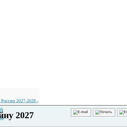
 России 2027-2028
-
56
йну 2027
06