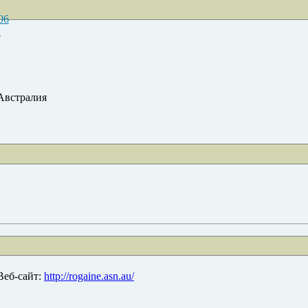
06
7
Австралия
Веб-сайт:
http://rogaine.asn.au/