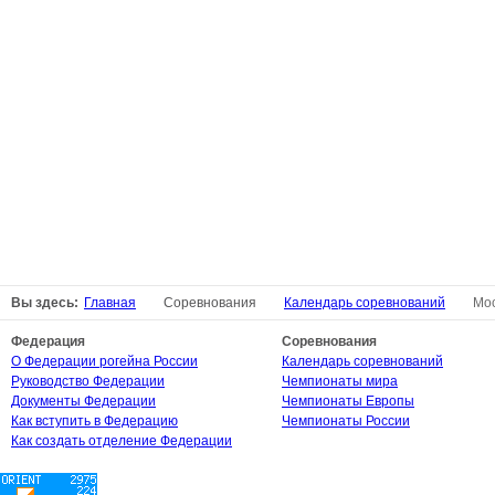
Вы здесь:
Главная
Соревнования
Календарь соревнований
Мос
Федерация
Соревнования
О Федерации рогейна России
Календарь соревнований
Руководство Федерации
Чемпионаты мира
Документы Федерации
Чемпионаты Европы
Как вступить в Федерацию
Чемпионаты России
Как создать отделение Федерации