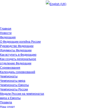
Пятница, 7 августа 2026 10:15:59
Главная
Новости
Федерация
О Федерации рогейна России
Руководство Федерации
Документы Федерации
Как вступить в Федерацию
Как создать региональное
отделение Федерации
Соревнования
Календарь соревнований
Чемпионаты
Чемпионаты мира
Чемпионаты Европы
Чемпионаты России
Медали России на чемпионатах
мира и Европы
Правила
Наш спорт