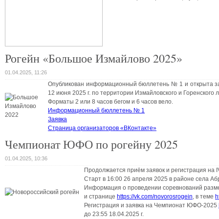
Рогейн «Большое Измайлово 2025»
01.04.2025, 11:26
Опубликован информационный бюллетень № 1 и открыта за
12 июня 2025 г. по территории Измайловского и Горенского
Форматы 2 или 8 часов бегом и 6 часов вело.
Информационный бюллетень № 1
Заявка
Страница организаторов «ВКонтакте»
Чемпионат ЮФО по рогейну 2025
01.04.2025, 10:36
Продолжается приём заявок и регистрация на I
Старт в 16:00 26 апреля 2025 в районе села А
Информация о проведении соревнований разм
и странице
https://vk.com/novorosrogein
, в теме
h
Регистрация и заявка на Чемпионат ЮФО-2025
до 23:55 18.04.2025 г.