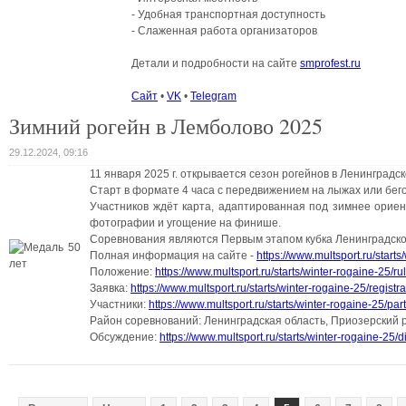
- Удобная транспортная доступность
- Слаженная работа организаторов
Детали и подробности на сайте
smprofest.ru
Сайт
•
VK
•
Telegram
Зимний рогейн в Лемболово 2025
29.12.2024, 09:16
11 января 2025 г. открывается сезон рогейнов в Ленинградск
Старт в формате 4 часа с передвижением на лыжах или бего
Участников ждёт карта, адаптированная под зимнее ориен
фотографии и угощение на финише.
Соревнования являются Первым этапом кубка Ленинградской
Полная информация на сайте -
https://www.multsport.ru/
starts
Положение:
https://www.multsport.ru/
starts/winter-rogaine-25/
ru
Заявка:
https://www.multsport.ru/
starts/winter-rogaine-25/
registra
Участники:
https://www.multsport.ru/
starts/winter-rogaine-25/
part
Район соревнований: Ленинградская область, Приозерский 
Обсуждение:
https://www.multsport.ru/
starts/winter-rogaine-25/
d