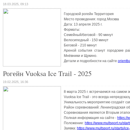
18.03.2025, 09:13
Городской рогейн Территория
Место проведения: город Москва
Дата: 13 апреля 2025 г.
Форматы:
Семейный/беговой - 90 минут
Велосипедный - 150 минут
Беговой - 210 минут
Ареной события станут городские ра
Мнёвники и Щукино.
Детали и подробности на сайте
orientb
Рогейн Vuoksa Ice Trail - 2025
19.02.2025, 16:36
8 марта 2025 г. встречаемся на самом
Vuoksa Ice Trail - это всегда непредс
Уникальность мероприятию создаёт са
Район соревнований: Ленинградская обл
Соревнования являются Вторым этапом 
Полная информация на сайте -
https://
Положение:
https://www.multsport.ru/start
Заявка:
https://www.multsport.ru/starts/ice-