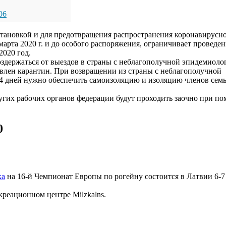
06
становкой и для предотвращения распространения коронавирусн
арта 2020 г. и до особого распоряжения, ограничивает проведе
2020 год.
здержаться от выездов в страны с неблагополучной эпидемиоло
влен карантин. При возвращении из страны с неблагополучной
14 дней нужно обеспечить самоизоляцию и изоляцию членов семь
ругих рабочих органов федерации будут проходить заочно при п
0
ка
на 16-й Чемпионат Европы по рогейну состоится в Латвии 6-
креационном центре Milzkalns.