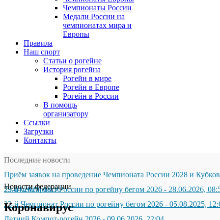
Чемпионаты России
Медали России на
чемпионатах мира и
Европы
Правила
Наш спорт
Статьи о рогейне
История рогейна
Рогейн в мире
Рогейн в Европе
Рогейн в России
В помощь
организатору
Ссылки
Загрузки
Контакты
Последние новости
Приём заявок на проведение Чемпионата России 2028 и Кубков
Новости федерации
29.04.2026, 18:56
23-й чемпионат России по рогейну бегом 2026
-
28.06.2026, 08:
23-й Чемпионат России по рогейну бегом 2026
-
05.08.2025, 12:
Коронавирус
Летний Компот-рогейн 2026
-
09.06.2026, 22:04