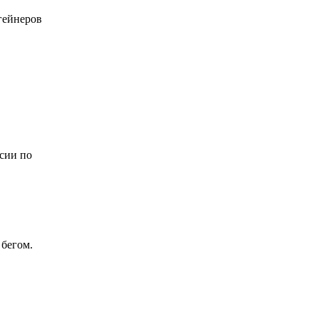
гейнеров
ссии по
 бегом.