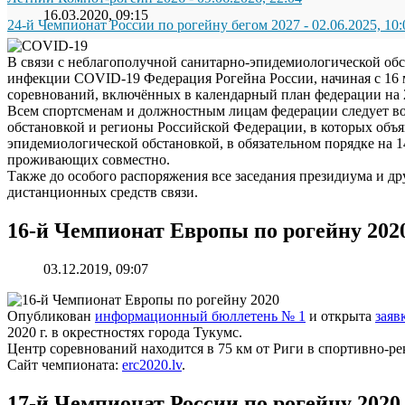
16.03.2020, 09:15
24-й Чемпионат России по рогейну бегом 2027
-
02.06.2025, 10:
В связи с неблагополучной санитарно-эпидемиологической об
инфекции COVID-19 Федерация Рогейна России, начиная с 16 м
соревнований, включённых в календарный план федерации на 
Всем спортсменам и должностным лицам федерации следует во
обстановкой и регионы Российской Федерации, в которых объя
эпидемиологической обстановкой, в обязательном порядке на 
проживающих совместно.
Также до особого распоряжения все заседания президиума и д
дистанционных средств связи.
16-й Чемпионат Европы по рогейну 202
03.12.2019, 09:07
Опубликован
информационный бюллетень № 1
и открыта
заяв
2020 г. в окрестностях города Тукумс.
Центр соревнований находится в 75 км от Риги в спортивно-ре
Сайт чемпионата:
erc2020.lv
.
17-й Чемпионат России по рогейну 2020