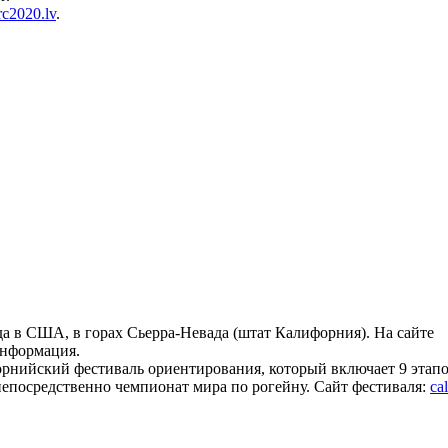
rc2020.lv
.
ода в США, в горах Сьерра-Невада (штат Калифорния). На сайте
информация.
рнийский фестиваль ориентирования, который включает 9 этапо
непосредственно чемпионат мира по рогейну. Сайт фестиваля:
cal