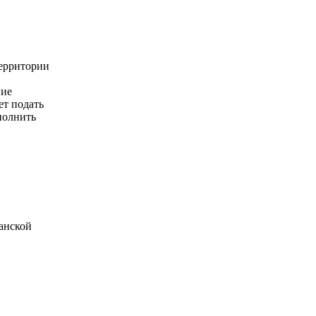
территории
ние
ет подать
полнить
занской