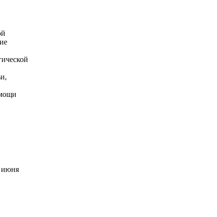
ой
ние
гической
и,
омощи
7 июня