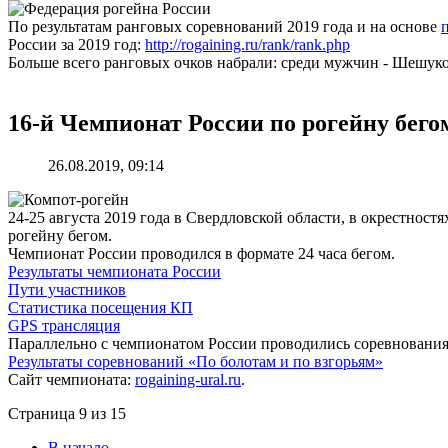
По результатам ранговых соревнований 2019 года и на основе
России за 2019 год:
http://rogaining.ru/rank/rank.php
Больше всего ранговых очков набрали: среди мужчин - Шешук
16-й Чемпионат России по рогейну бегом
26.08.2019, 09:14
24-25 августа 2019 года в Свердловской области, в окрестнос
рогейну бегом.
Чемпионат России проводился в формате 24 часа бегом.
Результаты чемпионата России
Пути участников
Статистика посещения КП
GPS трансляция
Параллельно с чемпионатом России проводились соревнования 
Результаты соревнований «По болотам и по взгорьям»
Сайт чемпионата:
rogaining-ural.ru
.
Страница 9 из 15
В начало