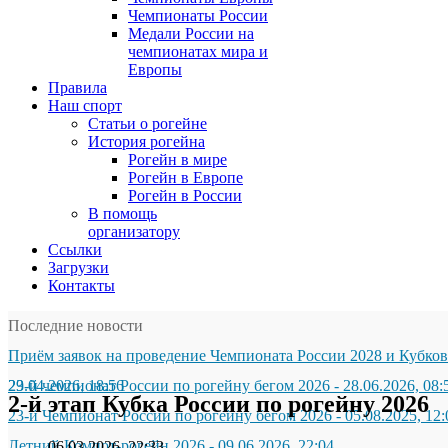
Чемпионаты России
Медали России на
чемпионатах мира и
Европы
Правила
Наш спорт
Статьи о рогейне
История рогейна
Рогейн в мире
Рогейн в Европе
Рогейн в России
В помощь
организатору
Ссылки
Загрузки
Контакты
Последние новости
Приём заявок на проведение Чемпионата России 2028 и Кубков
29.04.2026, 18:56
23-й чемпионат России по рогейну бегом 2026
-
28.06.2026, 08:
2-й этап Кубка России по рогейну 2026
23-й Чемпионат России по рогейну бегом 2026
-
05.08.2025, 12:
Летний Компот-рогейн 2026
-
09.06.2026, 22:04
06.03.2026, 22:33