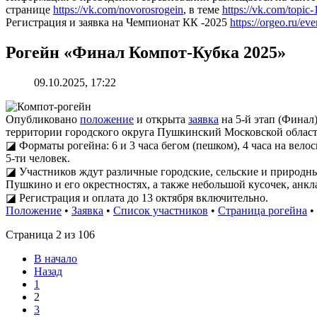
странице
https://vk.com/novorosrogein
, в теме
https://vk.com/topi
Регистрация и заявка на Чемпионат КК -2025
https://orgeo.ru/e
Рогейн «Финал Компот-Кубка 2025»
09.10.2025, 17:22
Опубликовано
положение
и открыта
заявка
на 5-й этап (Финал)
территории городского округа Пушкинский Московской област
◪ Форматы рогейна: 6 и 3 часа бегом (пешком), 4 часа на велос
5-ти человек.
◪ Участников ждут различные городские, сельские и природны
Пушкино и его окрестностях, а также небольшой кусочек, анк
◪ Регистрация и оплата до 13 октября включительно.
Положение
•
Заявка
•
Список участников
•
Страница рогейна
•
Страница 2 из 106
В начало
Назад
1
2
3