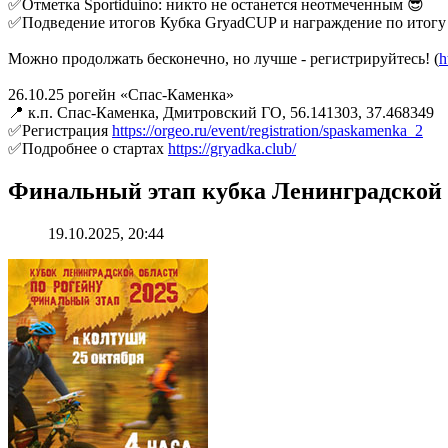
✅Отметка Sportiduino: никто не останется неотмеченным 😎
✅Подведение итогов Кубка GryadCUP и награждение по итогу 
Можно продолжать бесконечно, но лучше - регистрируйтесь! (
h
26.10.25 рогейн «Спас-Каменка»
📍 к.п. Спас-Каменка, Дмитровский ГО, 56.141303, 37.468349
✅Регистрация
https://orgeo.ru/event/registration/spaskamenka_2
✅Подробнее о стартах
https://gryadka.club/
Финальный этап кубка Ленинградской 
19.10.2025, 20:44