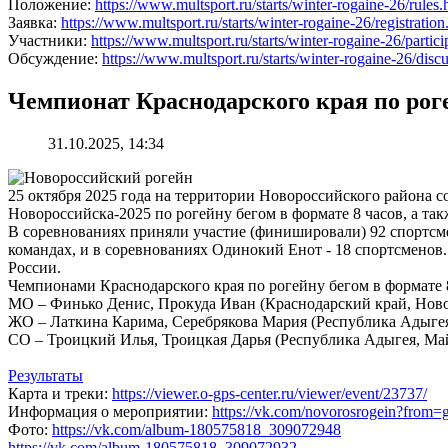
Положение:
https://www.multsport.ru/starts/winter-rogaine-26/rules.
Заявка:
https://www.multsport.ru/starts/winter-rogaine-26/registration
Участники:
https://www.multsport.ru/starts/winter-rogaine-26/partici
Обсуждение:
https://www.multsport.ru/starts/winter-rogaine-26/disc
Чемпионат Краснодарского края по роге
31.10.2025, 14:34
25 октября 2025 года на территории Новороссийского района со
Новороссийска-2025 по рогейну бегом в формате 8 часов, а та
В соревнованиях приняли участие (финишировали) 92 спортсмен
командах, и в соревнованиях Одинокий Енот - 18 спортсменов
России.
Чемпионами Краснодарского края по рогейну бегом в формате 8
МО – Финько Денис, Прокуда Иван (Краснодарский край, Новор
ЖО – Латкина Карима, Серебрякова Мария (Республика Адыгея,
СО – Троицкий Илья, Троицкая Дарья (Республика Адыгея, Май
Результаты
Карта и треки:
https://viewer.o-gps-center.ru/viewer/event/23737/
Информация о мероприятии:
https://vk.com/novorosrogein?from=
Фото:
https://vk.com/album-180575818_309072948
https://vk.com/album-180575818_309072932