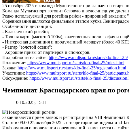
25 октября 2025 г. команда Мультиспорт приглашает на старт
Команда Мультиспорт готовит беговую и велосипедную дистанц
Редко используемый для рогейна район - природный заказник 
Соревнования являются финальным этапом кубка Ленинградско
Особенности дистанции:
- Классический рогейн;
- Точная карта (масштаб 100м), качественная полиграфия и над
- Интересная дистанция и продуманный маршрут (более 40 КП)
- Разгар "золотой осени";
- Хорошие призы от партнёров и спонсоров.
Подробности на сайте:
https://www.multsport.ru/starts/klo-final-25/
Положение:
https://www.multsport.ru/starts/klo-final-25/rules.html
Заявка:
https://www.multsport.ru/starts/klo-final-25/registration.html
Участники:
https://www.multsport.ru/starts/klo-final-25/participants.
Обсуждение:
https://www.multsport.ru/starts/klo-final-25/discussion
Чемпионат Краснодарского края по роге
10.10.2025, 15:11
Заканчивается приём заявок и регистрация на VIII Чемпионат К
Старт в 09:00 25 октября 2025 г. с территории винодельни «Ш
Информация о проведении соревнований размещается на сайт