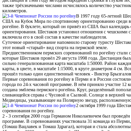
дистанций в 1988 году методом народной стройки в глухом лес
также трёхзначными числами исчислялось количество участнико
километров.
В 1997 году 65-летний Шес
США на Кубок Мира по спортивному ориентированию среди ветер
рогейне. В буклете, который он привёз из США был календар
ориентирования. Шестаков установил отношения с чешскими с
включила его в свой состав в качестве наблюдателя.
Суточное ориентирование напомнило старому туристу Шестако
этот новый «старый» вид спорта на пермской земле.
Предшественником пермских соревнований по рогейну стали с
которые Шестаков провёл 29 августа 1998 года. Дистанция был
сильно генерализованная карта масштаба 1:50000. Район каждо
карты, в цвете, в масштабе 1:15000, в круге диаметром 4 см. 
прошёл только один единственный человек - Виктор Брызгалов
Первые соревнования по рогейну в Перми и в России состоялис
города по 24-х часовой программе. В нём приняло участие 12
создана эмблема пермского рогейна. Круг, разделённый попола
сливающейся справа с Чусовой и Сылвой. Солнце в верхней час
Медведицы, указывающее на Полярную звезду, расположенную 
2 октября 1999 года Шестак
соревнования по рогейну.
2 - 3 сентября 2000 года Германом Николаевичем был проведё
программе. В соревнованиях участвовала 31 команда из Перми
(Томаш Вацлавек и Томаш Здрагал), которая и стала абсолютн