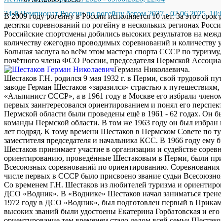
24-й Чемпионат России по рогейну бегом 2027
-
02.06.2025, 10:
В 2009 году рогейну в России исполняется 10 лет. За этот сро
десятки соревнований по рогейну в нескольких регионах Росс
Российские спортсмены добились высоких результатов на меж
количеству ежегодно проводимых соревнований и количеству у
Большая заслуга во всём этом мастера спорта СССР по туризм
почётного члена ФСО России, председателя Пермской Ассоци
Германа Николаевича.
Шестаков Г.Н. родился 9 мая 1932 г. в Перми, свой трудовой п
заводе Герман Шестаков «заразился» страстью к путешествиям,
«Альпинист СССР», а в 1961 году в Москве его избрали член
первых заинтересовался ориентированием и понял его перспе
Пермской области были проведены ещё в 1961 - 62 годах. Он 
команды Пермской области. В том же 1963 году он был избран
лет подряд. К тому времени Шестаков в Пермском Совете по т
заместителя председателя и начальника КСС. В 1966 году ему 
Шестаков принимает участие в организации и судействе сорев
ориентированию, проведённые Шестаковым в Перми, были при
Всесоюзных соревнований по ориентированию. Соревнования ус
числе первых в СССР было присвоено звание судьи Всесоюзно
Со временем Г.Н. Шестаков из любителей туризма и ориентиро
ДСО «Водник». В «Воднике» Шестаков начал заниматься трене
1972 году в ДСО «Водник», был подготовлен первый в Прикам
высоких званий были удостоены Екатерина Горбатовская и его
ориентирование тем временем стало делом всей семьи Шестако