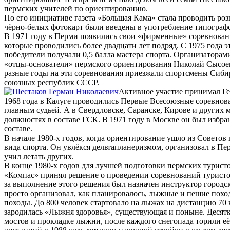
пермских учителей по ориентированию.
По его инициативе газета «Большая Кама» стала проводить ро
чёрно-белых фотокарт были введены в употребление типограф
В 1971 году в Перми появились свои «фирменные» соревнован
которые проводились более двадцати лет подряд. С 1975 года
победители получали 0,5 балла мастера спорта. Организаторам
«отцы-основатели» пермского ориентирования Николай Сысоев
разные годы на эти соревнования приезжали спортсмены Сибир
союзных республик СССР.
Активное участие принимал Ге
1968 года в Калуге проводились Первые Всесоюзные соревно
главным судьей. А в Свердловске, Саранске, Кирове и других м
должностях в составе ГСК. В 1971 году в Москве он был избра
составе.
В начале 1980-х годов, когда ориентирование ушло из Советов
вида спорта. Он увлёкся дельтапланеризмом, организовал в Пер
учил летать других.
В конце 1980-х годов для лучшей подготовки пермских турист
«Компас» принял решение о проведении соревнований туристо
за выполнение этого решения был назначен инструктор городс
просто организовал, как планировалось, лыжные и пешие поход
походы. До 800 человек стартовало на лыжах на дистанцию 70 к
зародилась «Лыжня здоровья», существующая и поныне. Десятки
мостов и прокладке лыжни, после каждого снегопада торили её