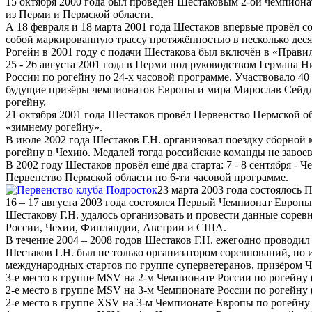
15 октября 2000 года был проведён Шестаковым 2-ой чемпиона
из Перми и Пермской области.
А 18 февраля и 18 марта 2001 года Шестаков впервые провёл с
собой маркированную трассу протяжённостью в несколько дес
Рогейн в 2001 году с подачи Шестакова был включён в «Прав
25 - 26 августа 2001 года в Перми под руководством Германа
России по рогейну по 24-х часовой программе. Участвовало 40
будущие призёры чемпионатов Европы и мира Мирослав Сейдл 
рогейну.
21 октября 2001 года Шестаков провёл Первенство Пермской обл
«зимнему рогейну».
В июле 2002 года Шестаков Г.Н. организовал поездку сборной 
рогейну в Чехию. Медалей тогда российские команды не завоев
В 2002 году Шестаков провёл ещё два старта: 7 - 8 сентября - 
Первенство Пермской области по 6-ти часовой программе.
23 марта 2003 года состоялось 
16 – 17 августа 2003 года состоялся Первый Чемпионат Европ
Шестакову Г.Н. удалось организовать и провести данные соревн
России, Чехии, Финляндии, Австрии и США.
В течение 2004 – 2008 годов Шестаков Г.Н. ежегодно проводил
Шестаков Г.Н. был не только организатором соревнований, но
международных стартов по группе суперветеранов, призёром 
3-е место в группе MSV на 2-м Чемпионате России по рогейну 
2-е место в группе MSV на 3-м Чемпионате России по рогейну (
2-е место в группе XSV на 3-м Чемпионате Европы по рогейну (