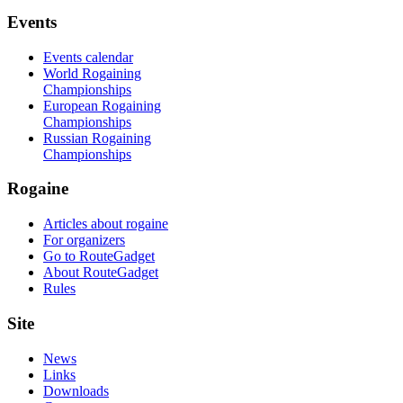
Events
Events calendar
World Rogaining
Championships
European Rogaining
Championships
Russian Rogaining
Championships
Rogaine
Articles about rogaine
For organizers
Go to RouteGadget
About RouteGadget
Rules
Site
News
Links
Downloads