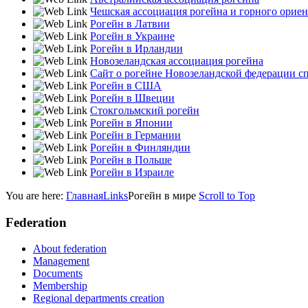
Чешская ассоциация рогейна и горного орие
Рогейн в Латвии
Рогейн в Украине
Рогейн в Ирландии
Новозеландская ассоциация рогейна
Сайт о рогейне Новозеландской федерации с
Рогейн в США
Рогейн в Швеции
Стокгольмский рогейн
Рогейн в Японии
Рогейн в Германии
Рогейн в Финляндии
Рогейн в Польше
Рогейн в Израиле
You are here:
Главная
Links
Рогейн в мире
Scroll to Top
Federation
About federation
Management
Documents
Membership
Regional departments creation