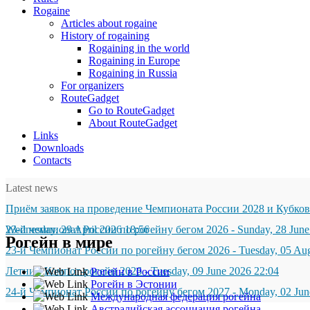
Rogaine
Articles about rogaine
History of rogaining
Rogaining in the world
Rogaining in Europe
Rogaining in Russia
For organizers
RouteGadget
Go to RouteGadget
About RouteGadget
Links
Downloads
Contacts
Latest news
Приём заявок на проведение Чемпионата России 2028 и Кубков
Wednesday, 29 April 2026 18:56
23-й чемпионат России по рогейну бегом 2026
-
Sunday, 28 June
Рогейн в мире
23-й Чемпионат России по рогейну бегом 2026
-
Tuesday, 05 Au
Летний Компот-рогейн 2026
-
Tuesday, 09 June 2026 22:04
Рогейн в России
Рогейн в Эстонии
24-й Чемпионат России по рогейну бегом 2027
-
Monday, 02 Jun
Международная федерация рогейна
Австралийская ассоциация рогейна