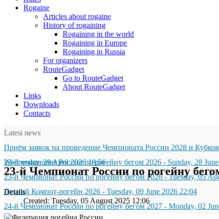
Rogaine
Articles about rogaine
History of rogaining
Rogaining in the world
Rogaining in Europe
Rogaining in Russia
For organizers
RouteGadget
Go to RouteGadget
About RouteGadget
Links
Downloads
Contacts
Latest news
Приём заявок на проведение Чемпионата России 2028 и Кубков
Wednesday, 29 April 2026 18:56
23-й чемпионат России по рогейну бегом 2026
-
Sunday, 28 June
23-й Чемпионат России по рогейну бего
23-й Чемпионат России по рогейну бегом 2026
-
Tuesday, 05 Au
Летний Компот-рогейн 2026
-
Tuesday, 09 June 2026 22:04
Details
Created: Tuesday, 05 August 2025 12:06
24-й Чемпионат России по рогейну бегом 2027
-
Monday, 02 Jun