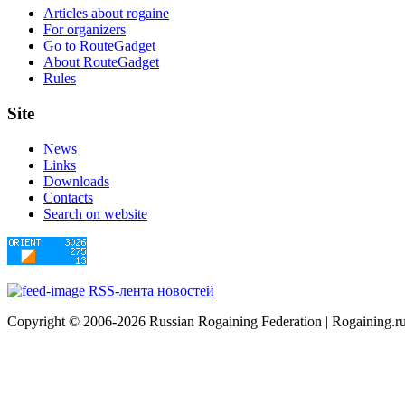
Articles about rogaine
For organizers
Go to RouteGadget
About RouteGadget
Rules
Site
News
Links
Downloads
Contacts
Search on website
RSS-лента новостей
Copyright © 2006-2026 Russian Rogaining Federation | Rogaining.r