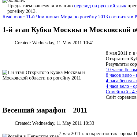
области.
Предлагаем вашему вниманию
перевод на русский язык
прес
рогейну 2013.
Read more: 11-й Чемпионат Мира по рогейну 2013 состоится в Р
1-й этап Кубка Москвы и Московской об
Created: Wednesday, 11 May 2011 10:41
8 мая 2011 г. 
Открытого Куб
Результаты со
10 часов бего
8 часов вело -
4 часа бегом 
4 часа вело -
Семейный - 4 
Сайт соревно
Весенний марафон – 2011
Created: Wednesday, 11 May 2011 10:33
7 мая 2011 г. в окрестностях города