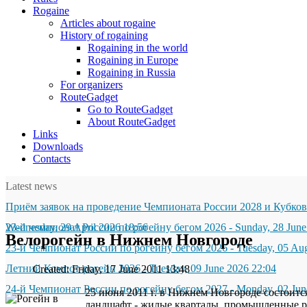
Rogaine
Articles about rogaine
History of rogaining
Rogaining in the world
Rogaining in Europe
Rogaining in Russia
For organizers
RouteGadget
Go to RouteGadget
About RouteGadget
Links
Downloads
Contacts
Latest news
Приём заявок на проведение Чемпионата России 2028 и Кубков
Wednesday, 29 April 2026 18:56
23-й чемпионат России по рогейну бегом 2026
-
Sunday, 28 June
Велорогейн в Нижнем Новгороде
23-й Чемпионат России по рогейну бегом 2026
-
Tuesday, 05 Au
Летний Компот-рогейн 2026
-
Tuesday, 09 June 2026 22:04
Created: Friday, 17 June 2011 13:48
24-й Чемпионат России по рогейну бегом 2027
-
Monday, 02 Jun
25 июня 2011 г. в Нижнем Новгороде состоитс
ландшафт - жилые кварталы, промышленные ра