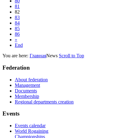
80
81
82
83
84
85
86
»
End
You are here:
Главная
News
Scroll to Top
Federation
About federation
Management
Documents
Membership
Regional departments creation
Events
Events calendar
World Rogaining
Championships