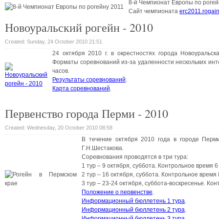
8-й Чемпионат Европы по рогейну
Сайт чемпионата
erc2011.rogain
Новоуральский рогейн - 2010
Created: Sunday, 24 October 2010 21:51
24 октября 2010 г. в окрестностях города Новоуральск
Форматы соревнований из-за удаленности нескольких инте
часов.
Результаты соревнований
.
Карта соревнований
.
Первенство города Перми - 2010
Created: Wednesday, 20 October 2010 08:58
В течение октября 2010 года в городе Перм
Г.Н.Шестакова.
Соревнования проводятся в три тура:
1 тур – 9 октября, суббота. Контрольное время 6
2 тур – 16 октября, суббота. Контрольное время 
3 тур – 23-24 октября, суббота-воскресенье. Кон
Положение о первенстве
.
Информационный бюллетень 1 тура
.
Информационный бюллетень 2 тура
.
Информационный бюллетень 3 тура
.