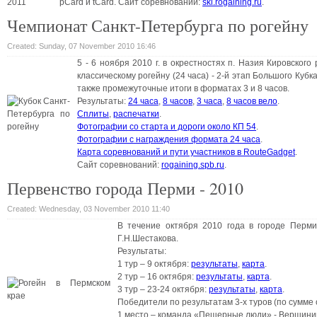
pCard и tCard. Cайт соревнований:
ski.rogaining.ru
.
Чемпионат Санкт-Петербурга по рогейну
Created: Sunday, 07 November 2010 16:46
5 - 6 ноября 2010 г. в окрестностях п. Назия Кировско
классическому рогейну (24 часа) - 2-й этап Большого Куб
также промежуточные итоги в форматах 3 и 8 часов.
Результаты:
24 часа
,
8 часов
,
3 часа
,
8 часов вело
.
Сплиты
,
распечатки
.
Фотографии со старта и дороги около КП 54
.
Фотографии с награждения формата 24 часа
.
Карта соревнований и пути участников в RouteGadget
.
Сайт соревнований:
rogaining.spb.ru
.
Первенство города Перми - 2010
Created: Wednesday, 03 November 2010 11:40
В течение октября 2010 года в городе Перми
Г.Н.Шестакова.
Результаты:
1 тур – 9 октября:
результаты
,
карта
.
2 тур – 16 октября:
результаты
,
карта
.
3 тур – 23-24 октября:
результаты
,
карта
.
Победители по результатам 3-х туров (по сумме о
1 место – команда «Пещерные люди» - Вершини