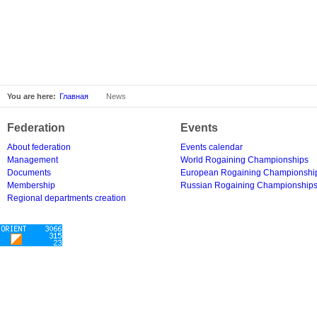
You are here:
Главная
News
Federation
Events
About federation
Events calendar
Management
World Rogaining Championships
Documents
European Rogaining Championshi
Membership
Russian Rogaining Championship
Regional departments creation
Copyright © 2006-2026 Russian Rogaining Federation | Rogaining.ru