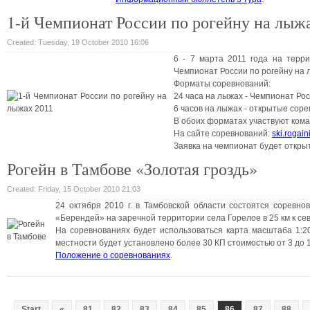
1-й Чемпионат России по рогейну на лыж
Created: Tuesday, 19 October 2010 16:06
6 - 7 марта 2011 года на терр
Чемпионат России по рогейну на 
Форматы соревнований:
24 часа на лыжах - Чемпионат Рос
6 часов на лыжах - открытые сор
В обоих форматах участвуют коман
На сайте соревнований:
ski.rogain
Заявка на чемпионат будет откры
Рогейн в Тамбове «Золотая гроздь»
Created: Friday, 15 October 2010 21:03
24 октября 2010 г. в Тамбовской области состоятся соревно
«Берендей» на заречной территории села Горелое в 25 км к се
На соревнованиях будет использоваться карта масштаба 1:2
местности будет установлено более 30 КП стоимостью от 3 до 1
Положение о соревнованиях
.
Start
«
81
82
83
84
85
86
87
88