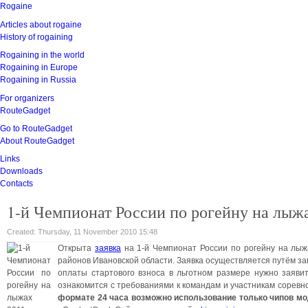
Rogaine
Articles about rogaine
History of rogaining
Rogaining in the world
Rogaining in Europe
Rogaining in Russia
For organizers
RouteGadget
Go to RouteGadget
About RouteGadget
Links
Downloads
Contacts
1-й Чемпионат России по рогейну на лыж
Created: Thursday, 11 November 2010 15:48
Открыта
заявка
на 1-й Чемпионат России по рогейну на лыжа
районов Ивановской области. Заявка осуществляется путём з
оплаты стартового взноса в льготном размере нужно заяви
ознакомится с требованиями к командам и участникам соревн
формате 24 часа возможно использование только чипов мо