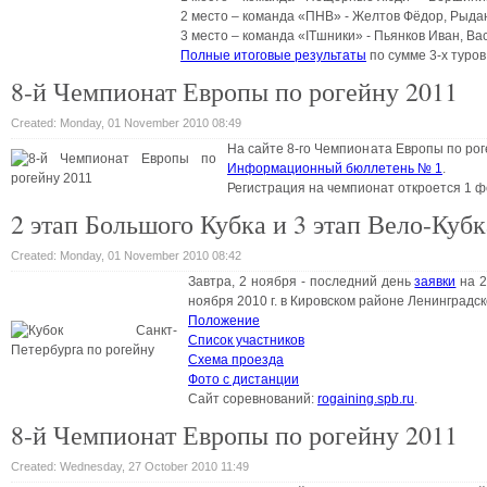
2 место – команда «ПНВ» - Желтов Фёдор, Рыда
3 место – команда «ITшники» - Пьянков Иван, Ва
Полные итоговые результаты
по сумме 3-х туров
8-й Чемпионат Европы по рогейну 2011
Created: Monday, 01 November 2010 08:49
На сайте 8-го Чемпионата Европы по рог
Информационный бюллетень № 1
.
Регистрация на чемпионат откроется 1 фе
2 этап Большого Кубка и 3 этап Вело-Куб
Created: Monday, 01 November 2010 08:42
Завтра, 2 ноября - последний день
заявки
на 2
ноября 2010 г. в Кировском районе Ленинградск
Положение
Список участников
Схема проезда
Фото с дистанции
Сайт соревнований:
rogaining.spb.ru
.
8-й Чемпионат Европы по рогейну 2011
Created: Wednesday, 27 October 2010 11:49