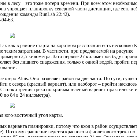
ы в лесу – это тоже потери времени. При всем этом необходимо
она упрощает планировку северной части дистанции, где есть н
хождения команды RunLab 22:42).
-94-63.
Так как в районе старта на коротком расстоянии есть несколько 
не таким затратным. В частности, при предлагаемой на рисунке
примерно 2,5 километра. Зато первые 27 километров будут прой
воляет без лишнего снаряжения, только с одной водой, пройти пе
нований.
озеро Alnis. Оно разделяет район на две части. По сути, сущес
йти с севера (красный вариант), или наоборот – пройти насквоз
. С точки зрения трека по кривым зеленый вариант практически 
0 по 84 в 24 километра).
ал юго-восточный угол карты.
ных варианта планировки, потому что вход в район осуществляет
е). Поэтому сравнение ведется красного и фиолетового трека по