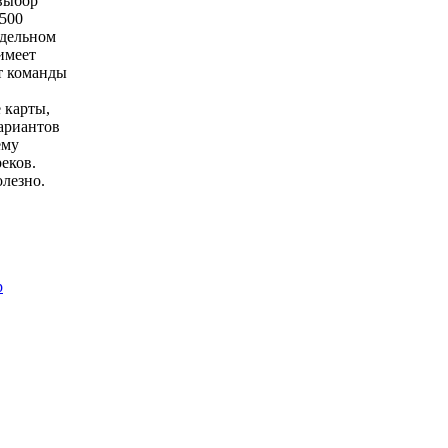
 выбор
 500
тдельном
имеет
ат команды
 карты,
ариантов
ему
еков.
лезно.
p