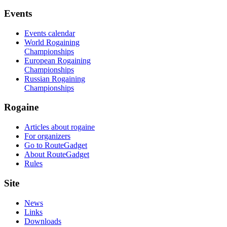
Events
Events calendar
World Rogaining
Championships
European Rogaining
Championships
Russian Rogaining
Championships
Rogaine
Articles about rogaine
For organizers
Go to RouteGadget
About RouteGadget
Rules
Site
News
Links
Downloads