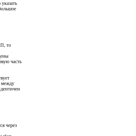
 указать
ебольшое
КП, то
дены
рвую часть
твует
ь между
идентичен
ся через