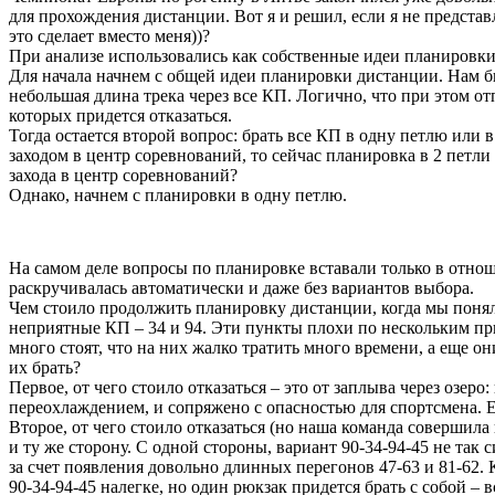
для прохождения дистанции. Вот я и решил, если я не предста
это сделает вместо меня))?
При анализе использовались как собственные идеи планировки,
Для начала начнем с общей идеи планировки дистанции. Нам б
небольшая длина трека через все КП. Логично, что при этом о
которых придется отказаться.
Тогда остается второй вопрос: брать все КП в одну петлю или в
заходом в центр соревнований, то сейчас планировка в 2 петли
захода в центр соревнований?
Однако, начнем с планировки в одну петлю.
На самом деле вопросы по планировке вставали только в отнош
раскручивалась автоматически и даже без вариантов выбора.
Чем стоило продолжить планировку дистанции, когда мы поняли
неприятные КП – 34 и 94. Эти пункты плохи по нескольким при
много стоят, что на них жалко тратить много времени, а еще он
их брать?
Первое, от чего стоило отказаться – это от заплыва через озер
переохлаждением, и сопряжено с опасностью для спортсмена. Е
Второе, от чего стоило отказаться (но наша команда совершила
и ту же сторону. С одной стороны, вариант 90-34-94-45 не так 
за счет появления довольно длинных перегонов 47-63 и 81-62.
90-34-94-45 налегке, но один рюкзак придется брать с собой – 