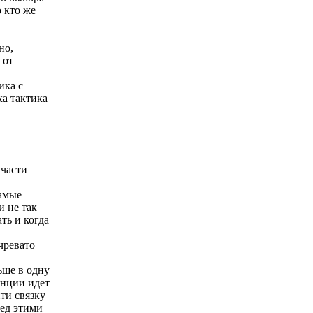
 кто же
но,
 от
ика с
ха тактика
 части
самые
и не так
ть и когда
чревато
ьше в одну
анции идет
ти связку
ред этими