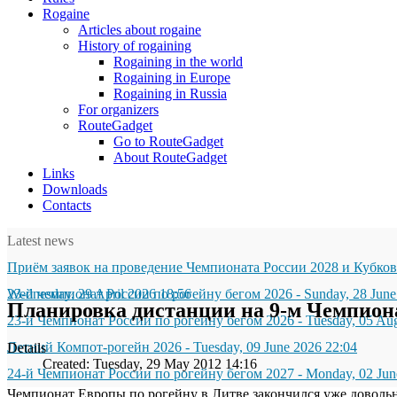
Rogaine
Articles about rogaine
History of rogaining
Rogaining in the world
Rogaining in Europe
Rogaining in Russia
For organizers
RouteGadget
Go to RouteGadget
About RouteGadget
Links
Downloads
Contacts
Latest news
Приём заявок на проведение Чемпионата России 2028 и Кубков
Wednesday, 29 April 2026 18:56
23-й чемпионат России по рогейну бегом 2026
-
Sunday, 28 June
Планировка дистанции на 9-м Чемпиона
23-й Чемпионат России по рогейну бегом 2026
-
Tuesday, 05 Au
Летний Компот-рогейн 2026
-
Tuesday, 09 June 2026 22:04
Details
Created: Tuesday, 29 May 2012 14:16
24-й Чемпионат России по рогейну бегом 2027
-
Monday, 02 Jun
Чемпионат Европы по рогейну в Литве закончился уже довольно