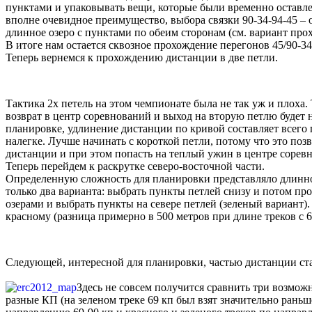
пунктами и упаковывать вещи, которые были временно оставлен
вполне очевидное преимущество, выбора связки 90-34-94-45 – 
длинное озеро с пунктами по обеим сторонам (см. вариант про
В итоге нам остается сквозное прохождение перегонов 45/90-34
Теперь вернемся к прохождению дистанции в две петли.
Тактика 2х петель на этом чемпионате была не так уж и плоха. 
возврат в центр соревнований и выход на вторую петлю будет 
планировке, удлинение дистанции по кривой составляет всего 
налегке. Лучше начинать с короткой петли, потому что это поз
дистанции и при этом попасть на теплый ужин в центре сорев
Теперь перейдем к раскрутке северо-восточной части.
Определенную сложность для планировки представляло длинное 
только два варианта: выбрать пункты петлей снизу и потом про
озерами и выбрать пункты на севере петлей (зеленый вариант)
красному (разница примерно в 500 метров при длине треков с 6
Следующей, интересной для планировки, частью дистанции ст
Здесь не совсем получится сравнить три возмож
разные КП (на зеленом треке 69 кп был взят значительно раньш