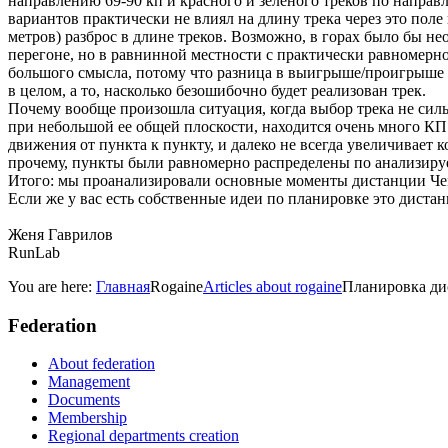
направлению 69-90 кп и красного и зеленого треков по направл
вариантов практически не влиял на длину трека через это пол
метров) разброс в длине треков. Возможно, в горах было бы н
перегоне, но в равнинной местности с практически равномерн
большого смысла, потому что разница в выигрыше/проигрыше на
в целом, а то, насколько безошибочно будет реализован трек.
Почему вообще произошла ситуация, когда выбор трека не сильн
при небольшой ее общей плоскости, находится очень много КП
движения от пункта к пункту, и далеко не всегда увеличивает 
прочему, пункты были равномерно распределены по анализируе
Итого: мы проанализировали основные моменты дистанции Чем
Если же у вас есть собственные идеи по планировке это дистан
Женя Гаврилов
RunLab
You are here:
Главная
Rogaine
Articles about rogaine
Планировка ди
Federation
About federation
Management
Documents
Membership
Regional departments creation