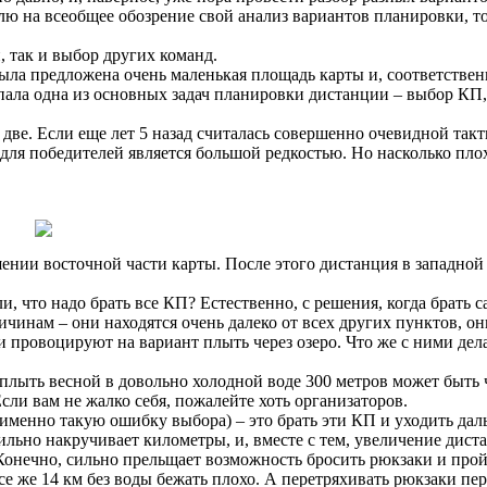
влю на всеобщее обозрение свой анализ вариантов планировки, то
 так и выбор других команд.
ыла предложена очень маленькая площадь карты и, соответствен
тпала одна из основных задач планировки дистанции – выбор КП,
 две. Если еще лет 5 назад считалась совершенно очевидной такт
 для победителей является большой редкостью. Но насколько пло
ении восточной части карты. После этого дистанция в западной
, что надо брать все КП? Естественно, с решения, когда брать 
чинам – они находятся очень далеко от всех других пунктов, он
и провоцируют на вариант плыть через озеро. Что же с ними дела
о: плыть весной в довольно холодной воде 300 метров может быть 
сли вам не жалко себя, пожалейте хоть организаторов.
 именно такую ошибку выбора) – это брать эти КП и уходить дал
сильно накручивает километры, и, вместе с тем, увеличение дист
 Конечно, сильно прельщает возможность бросить рюкзаки и прой
все же 14 км без воды бежать плохо. А перетряхивать рюкзаки пе