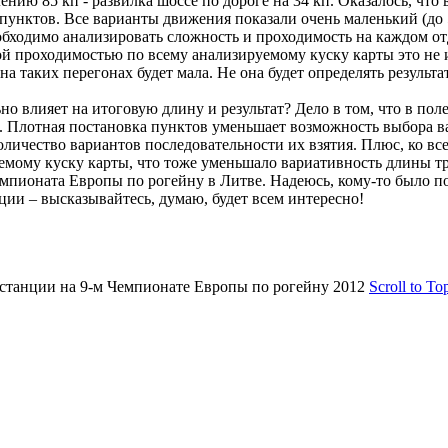
ению 85 кп - развилка шоссе по дороге на 34 кп. Оказалось, что
е пунктов. Все варианты движения показали очень маленький (до
еобходимо анализировать сложность и проходимость на каждом о
ой проходимостью по всему анализируемому куску карты это не 
 таких перегонах будет мала. Не она будет определять результ
о влияет на итоговую длину и результат? Дело в том, что в поле
. Плотная постановка пунктов уменьшает возможность выбора в
количество вариантов последовательности их взятия. Плюс, ко вс
мому куску карты, что тоже уменьшало вариативность длины тр
пионата Европы по рогейну в Литве. Надеюсь, кому-то было по
ции – высказывайтесь, думаю, будет всем интересно!
станции на 9-м Чемпионате Европы по рогейну 2012
Scroll to To