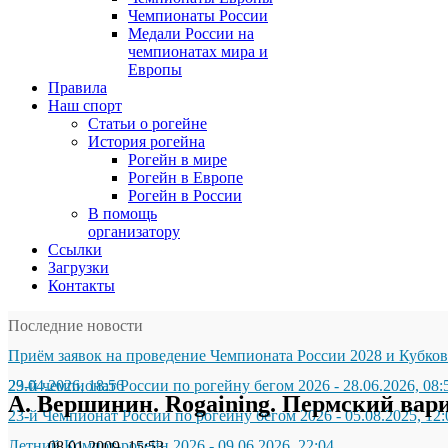
Чемпионаты России
Медали России на
чемпионатах мира и
Европы
Правила
Наш спорт
Статьи о рогейне
История рогейна
Рогейн в мире
Рогейн в Европе
Рогейн в России
В помощь
организатору
Ссылки
Загрузки
Контакты
Последние новости
Приём заявок на проведение Чемпионата России 2028 и Кубков
29.04.2026, 18:56
23-й чемпионат России по рогейну бегом 2026
-
28.06.2026, 08:
А. Вершинин. Rogaining. Пермский вар
23-й Чемпионат России по рогейну бегом 2026
-
05.08.2025, 12:
Летний Компот-рогейн 2026
-
09.06.2026, 22:04
08.01.2009, 15:53