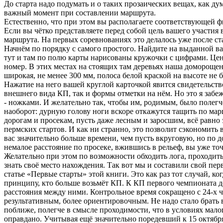
До старта надо подумать и о таких прозаических вещах, как дум
важный момент при составлении маршрута.
Естественно, что при этом вы располагаете соответствующей 
Если вы чётко представляете перед собой цель вашего участия
маршрута. На первых соревнованиях это делалось уже после ста
Начнём по порядку с самого простого. Найдите на выданной ва
тут и там по полю карты нарисованы кружочки с цифрами. Цен
номер. В этих местах на стоящих там деревьях наша доморощен
широкая, не менее 300 мм, полоса белой краской на высоте не б
Нажатие на него вашей круглой карточкой явится свидетельств
внешнего вида КП, так и формы отметки на нём. Но это я забеж
- ножками. И желательно так, чтобы им, родимым, было полегче.
наоборот: дурную голову ноги вскоре откажутся тащить по ма
дорогам и просекам, пусть даже лесным и заросшим, всё равно
пермских стартов. И как ни странно, это позволит сэкономить 
вас значительно больше времени, чем пусть вкруговую, но по д
немалое расстояние по просеке, вжившись в рельеф, вы уже то
Желательно при этом по возможности обходить лога, проходить
знать своё место нахождения. Так вот мы и составили свой пе
статье «Первые старты» этой книги. Это как раз тот случай, ко
принципу, кто больше возьмёт КП. К КП первого чемпионата д
расстояния между ними. Контрольное время сокращено с 24-х ча
результативным, более ориентировочным. Не надо стало брать в
поближе, полегче в смысле проходимости, что в условиях мал
оправдано. Учитывая ещё значительно поредевший к 15 октябр