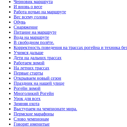
Черновик маршрута
И вновь о весе
Работа ночью на маршруте
Вес всему голова
Обувь
Снаряжение
Питание на маршруте
Вода на маршруте
В свободном полёте.
Корректность поведения на трассах рогейна и техника бе
Учимся дальше
Дети на дальних трассах
Работаем зимой
На летних трассах
Первые старты
Открываем новый сезон
Праздник на нашей улице
Рогейн зимой
Многоликий Рогейн
Урок для всех
Зимняя охота
Выступаем на чемпионате мира.
Пермские марафоны
Слово чемпионам
Говорят именитые