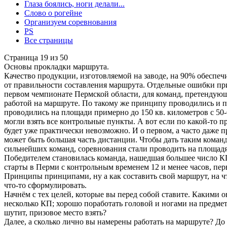
Глаза боялись, ноги делали...
Слово о рогейне
Организуем соревнования
PS
Все страницы
Страница 19 из 50
Основы прокладки маршрута.
Качество продукции, изготовляемой на заводе, на 90% обеспечи
от правильности составления маршрута. Отдельные ошибки при
первом чемпионате Пермской области, для команд, претендующ
работой на маршруте. По такому же принципу проводились и п
проводились на площади примерно до 150 кв. километров с 50-6
могли взять все контрольные пункты. А вот если по какой-то 
будет уже практически невозможно. И о первом, а часто даже п
может быть большая часть дистанции. Чтобы дать таким команд
сильнейших команд, соревнования стали проводить на площадя
Победителем становилась команда, нашедшая большее число К
старты в Перми с контрольным временем 12 и менее часов, пе
Принципы принципами, ну а как составить свой маршрут, на ч
что-то сформулировать.
Начнём с тех целей, которые вы перед собой ставите. Какими о
несколько КП; хорошо поработать головой и ногами на предме
шутит, призовое место взять?
Далее, а сколько лично вы намерены работать на маршруте? До