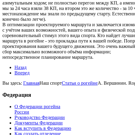
азимутальным ходом; не полностью перегон между КП, а именн
мы за 24 часа взяли 38 КП, на втором это же количество - за 
местонахождение мы знали по предыдущему старту. Естественн
конечно было легче).
В оптимизации проектируемого маршрута и заключается изюмин
с учётом ваших возможностей, вашего опыта и физической подг
соревновательный стимул этого вида спорта. Кто найдет лучший
маршрута в рогейне - это прокладка пути к вашей победе. По
проектирования вашего будущего движения. Это очень важный 
сбор максимально возможного объёма информации;
непосредственное планирование маршрута.
Назад
Вперед
Вы здесь:
Главная
Наш спорт
Статьи о рогейне
А. Вершинин. Rog
Федерация
О Федерации рогейна
России
Руководство Федерации
Документы Федерации
Как вступить в Федерацию
Как создать отделение