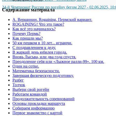
24-й Чемпионат России по рогейну бегом 2027
-
02.06.2025, 10:
Содержание материала
А. Вершинин. Rogaining. Пермский вариант.
ROGAINING! Что это такое?
Как всё это начиналось?
Почему Пермь?
Как пришли мы?
50 км пешком в 10 лет... играючи.
С поздравлением к деду.
В жаркий день юбилея города.
Вновь Лысьва, или два года спустя.
Преодоление себя или «Лыжное ралли-99». 100 км.
Один на сотке.
Математика безопасности.
Завершая физическую подготовку.
Разбег
Толчок
Выбери свой рогейн
Работаем командой
Продолжительность соревнований
Основы прокладки маршрута
Собираем информацию
Первое знакомство с картой