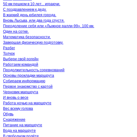
50 км пешком в 10 лет... играючи.
С поздравлением к деду.
В жаркий день юбилея города.
Вновь Лысьва, или два года спустя.
Преодоление себя или «Лыжное ралли-99». 100 км.
Один на сотке.
Математика безопасности.
Завершая физическую подготовку.
Разбег
Толчок
Выбери свой рогейн
Работаем командой
Продолжительность соревнований
Основы прокладки маршрута
Собираем информацию
Первое знакомство с картой
Черновик маршрута
И вновь о весе
Работа ночью на маршруте
Вес всему голова
Обувь
Снаряжение
Питание на маршруте
Вода на маршруте
В свободном полёте.